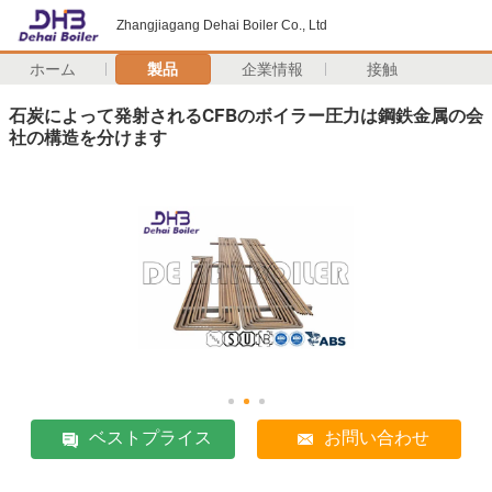
Zhangjiagang Dehai Boiler Co., Ltd
ホーム
製品
企業情報
接触
石炭によって発射されるCFBのボイラー圧力は鋼鉄金属の会
社の構造を分けます
ベストプライス
お問い合わせ