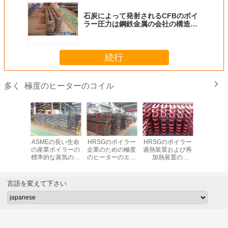
石炭によって発射されるCFBのボイ
ラー圧力は鋼鉄金属の会社の構造を
分けます
続行
極度のヒーターのコイル
多く
イラー圧
ASMEの長い生命
HRSGのボイラー
HRSGのボイラー
炭素鋼のA
過熱装置
の産業ボイラーの
企業のための極度
過熱装置および再
蒸気の高
834の溶接
標準的な蒸気の過
のヒーターのエコ
加熱装置の
ーの極度
方法
熱装置
ノマイザおよびエ
Desuperheaterシ
ーのコイ
アー・ヒーターの
ステムASME標準
ボイラー部品
言語を変えて下さい