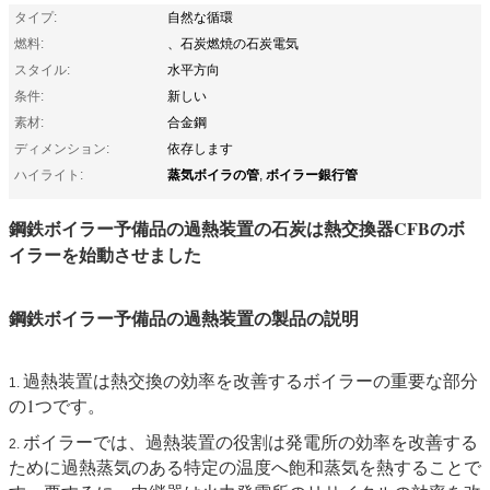
タイプ:
自然な循環
燃料:
、石炭燃焼の石炭電気
スタイル:
水平方向
条件:
新しい
素材:
合金鋼
ディメンション:
依存します
蒸気ボイラの管
ボイラー銀行管
ハイライト:
,
鋼鉄ボイラー予備品の過熱装置の石炭は熱交換器CFBのボ
イラーを始動させました
鋼鉄ボイラー予備品の過熱装置の製品の説明
過熱装置は熱交換の効率を改善するボイラーの重要な部分
1.
の1つです。
ボイラーでは、過熱装置の役割は発電所の効率を改善する
2.
ために過熱蒸気のある特定の温度へ飽和蒸気を熱することで