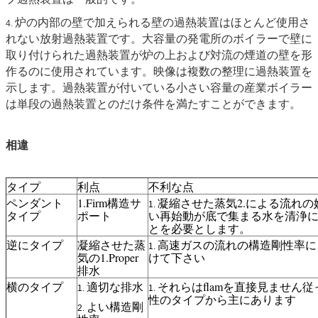
炉の内部の壁で加えられる壁の過熱装置はほとんど使用さ
4.
れない放射過熱装置です。大容量の発電所のボイラーで壁に
取り付けられた過熱装置が炉の上および対流の煙道の壁を形
作るのに使用されています。映像は複数の整理に過熱装置を
示します。過熱装置が付いている小さい容量の産業ボイラー
は単段の過熱装置とのだけ条件を満たすことができます。
相違
タイプ
利点
不利な点
ペンダント
1.Firm構造サ
凝縮させた蒸気2.による流れの
1.
タイプ
ポート
い再始動が底で集まる水を清浄
とを必要とします。
逆にタイプ
凝縮させた蒸
高速ガスの流れの構造剛性率に
1.
気の1.Proper
けて下さい
排水
横のタイプ
適切な排水
それらはflamを直接見ません
1.
1.
性のタイプから主にあります
よい構造剛
2.