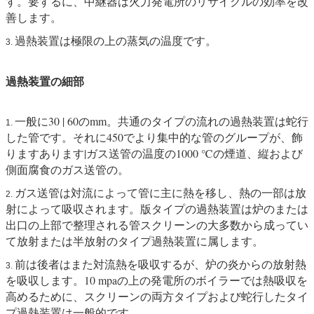
す。要するに、中継器は火力発電所のリサイクルの効率を改
善します。
過熱装置は極限の上の蒸気の温度です。
3.
過熱装置の細部
一般に30 | 60のmm。共通のタイプの流れの過熱装置は蛇行
1.
した管です。それに450でより集中的な管のグループが、飾
りますあります|ガス送管の温度の1000 ℃の煙道、縦および
側面腐食のガス送管の。
ガス送管は対流によって管に主に熱を移し、熱の一部は放
2.
射によって吸収されます。版タイプの過熱装置は炉のまたは
出口の上部で整理される管スクリーンの大多数から成ってい
て放射または半放射のタイプ過熱装置に属します。
前は後者はまた対流熱を吸収するが、炉の炎からの放射熱
3.
を吸収します。10 mpaの上の発電所のボイラーでは熱吸収を
高めるために、スクリーンの両方タイプおよび蛇行したタイ
プ過熱装置は一般的です。