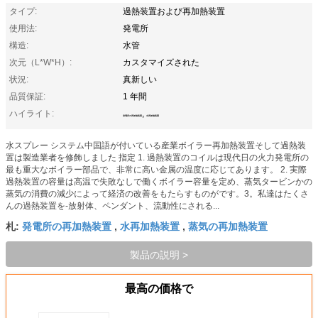
タイプ:
過熱装置および再加熱装置
使用法:
発電所
構造:
水管
次元（L*W*H）:
カスタマイズされた
状況:
真新しい
品質保証:
1 年間
ハイライト:
,
発電所の再加熱装置
水再加熱装置
水スプレー システム中国語が付いている産業ボイラー再加熱装置そして過熱装
置は製造業者を修飾しました 指定 1. 過熱装置のコイルは現代日の火力発電所の
最も重大なボイラー部品で、非常に高い金属の温度に応じてあります。 2. 実際
過熱装置の容量は高温で失敗なしで働くボイラー容量を定め、蒸気タービンかの
蒸気の消費の減少によって経済の改善をもたらすものがです。3。私達はたくさ
んの過熱装置を-放射体、ペンダント、流動性にされる...
発電所の再加熱装置
水再加熱装置
蒸気の再加熱装置
札:
,
,
製品の説明 >
最高の価格で