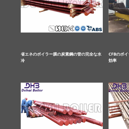
省エネのボイラー膜の炭素鋼の管の完全な水
CFBのボ
冷
効率