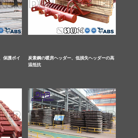
、保護ボイ
炭素鋼の暖房ヘッダー、低損失ヘッダーの高
温抵抗