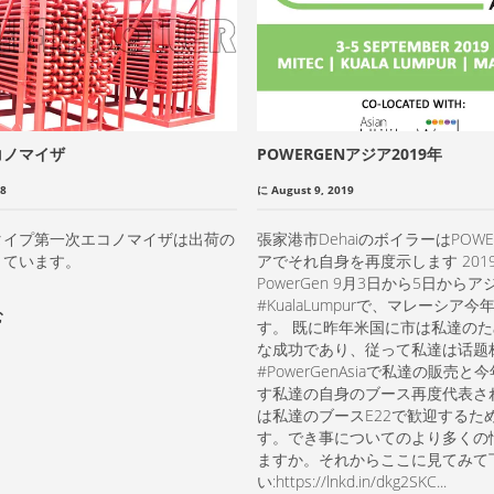
コノマイザ
POWERGENアジア2019年
18
に August 9, 2019
タイプ第一次エコノマイザは出荷の
張家港市DehaiのボイラーはPOWE
きています。
アでそれ自身を再度示します 201
PowerGen 9月3日から5日から
#KualaLumpurで、マレーシア
む
す。 既に昨年米国に市は私達の
な成功であり、従って私達は话题
#PowerGenAsiaで私達の販売
す私達の自身のブース再度代表さ
は私達のブースE22で歓迎するた
す。でき事についてのより多くの
ますか。それからここに見てみて
い:https://lnkd.in/dkg2SKC...