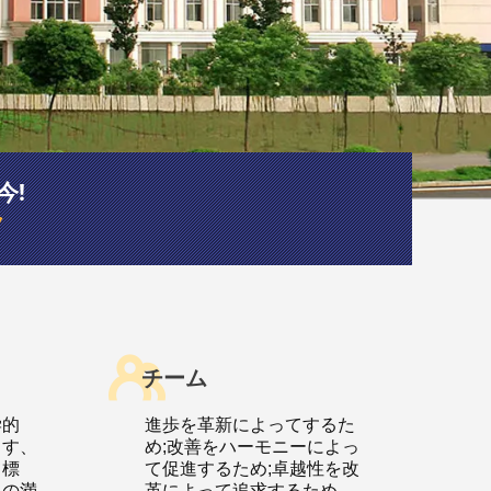
今!
ク
チーム
学的
進歩を革新によってするた
ます、
め;改善をハーモニーによっ
て標
て促進するため;卓越性を改
客の満
革によって追求するため。