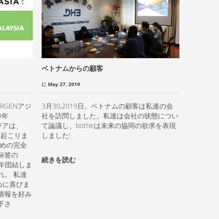
ベトナムからの顧客
に May 27, 2019
RGENアジ
3月30,2019日。ベトナムの顧客は私達の会
9年
社を訪問しました。私達は会社の状態につい
アジアは、
て論議し、botheは未来の協同の欲求を表現
今年起こりま
しました!
ための完全
标签の
続きを読む
と今年団結しま
れ。 私達
めに喜びま
情報を好み
下さ