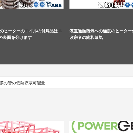
のヒーターのコイルの付属品はニ
装置過熱蒸気への極度のヒーター
5の表面を分けます
改宗者の飽和蒸気
膜の管の低熱収蔵可能量