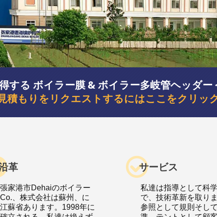
得する ボイラー膜 & ボイラー多岐管ヘッダー 
見積もりをリクエストするにはここをクリッ
沿革
サービス
張家港市Dehaiのボイラー
私達は指導として科
Co.、株式会社は蘇州、に
で、技術革新を取り
江蘇省あります。1998年に
参照として規則そし
確立される。私達は絶えず
準、テントとして顧