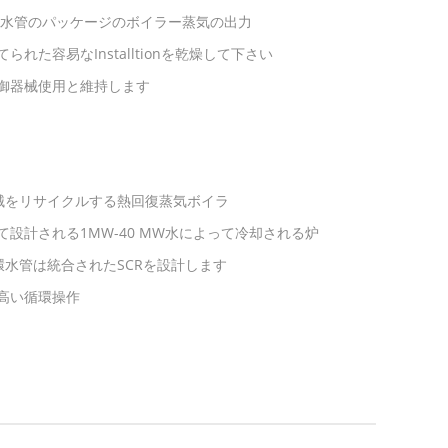
、水管のパッケージのボイラー蒸気の出力
た容易なInstalltionを乾燥して下さい
御器械使用と維持します
機械をリサイクルする熱回復蒸気ボイラ
設計される1MW-40 MW水によって冷却される炉
環水管は統合されたSCRを設計します
高い循環操作