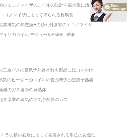
めのエコノマイザのコイルの設計を最大限に活用し
管のエコノマイザによって塗られる反腐食
産業排気の熱交換Hのひれ付き管のエコノマイザ
マイザのコイル モジュールASME -標準
管の二重パスの空気予熱器どれも部品に圧力をかけま
の熱気のヒーターのコイルの管の関係の空気予熱器
換器のガス送管の発熱体
化学産業の蒸気の空気予熱器のガス
蒸気ボイラの横の石炭によって発射される単位の自然な循