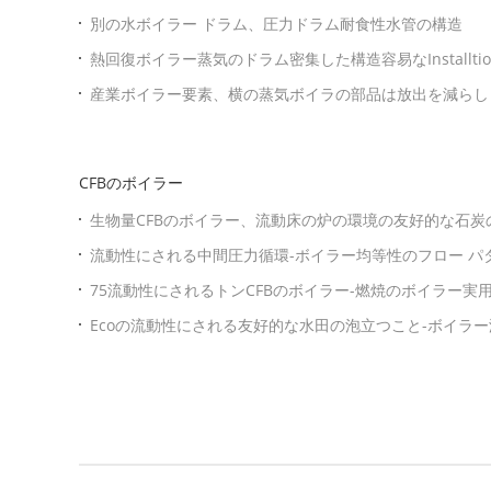
別の水ボイラー ドラム、圧力ドラム耐食性水管の構造
熱回復ボイラー蒸気のドラム密集した構造容易なInstalltio
産業ボイラー要素、横の蒸気ボイラの部品は放出を減らし
CFBのボイラー
生物量CFBのボイラー、流動床の炉の環境の友好的な石炭
流動性にされる中間圧力循環-ボイラー均等性のフロー パ
75流動性にされるトンCFBのボイラー-燃焼のボイラー
Ecoの流動性にされる友好的な水田の泡立つこと-ボイラ
かせて下さい