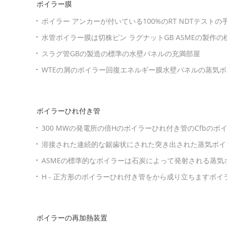
ボイラー膜
ボイラー アンカーが付いている100%のRT NDTテスト
水管ボイラー膜は切株ピン ラグナットGB ASMEの製作の
スラグ管GBの製造の標準の水壁パネルの充満部屋
WTEの屑のボイラー回復エネルギー膜水壁パネルの蒸気
ボイラーひれ付き管
300 MWの発電所の倍Hのボイラーひれ付き管のCfbの
溶接された連続的な鋸歯状にされた突き出された蒸気ボイ
き管を分けます
ASMEの標準的なボイラーは石炭によって発射される蒸気
管のエコノマイザを分けます
H - 正方形のボイラーひれ付き管をから成り立ちますボ
マイザ タイプして下さい
ボイラーの再加熱装置