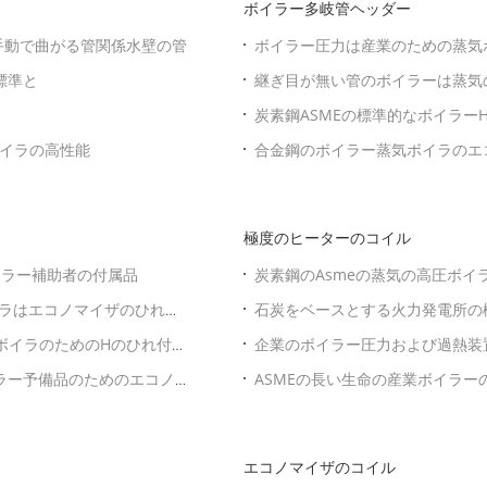
ボイラー多岐管ヘッダー
の手動で曲がる管関係水壁の管
ボイラー圧力は産業のための蒸気
標準と
継ぎ目が無い管のボイラーは蒸気の
炭素鋼ASMEの標準的なボイラー
スペアー
ボイラの高性能
合金鋼のボイラー蒸気ボイラのエ
極度のヒーターのコイル
ボイラー補助者の付属品
炭素鋼のAsmeの蒸気の高圧ボ
ラはエコノマイザのひれ付
石炭をベースとする火力発電所の
ボイラのためのHのひれ付き
企業のボイラー圧力および過熱装置管
イラー予備品のためのエコノ
ASMEの長い生命の産業ボイラー
エコノマイザのコイル