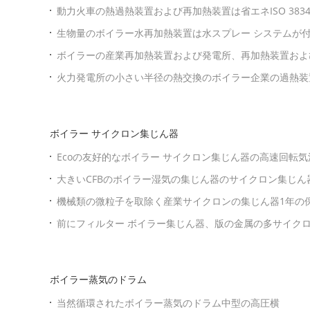
動力火車の熱過熱装置および再加熱装置は省エネISO 38
生物量のボイラー水再加熱装置は水スプレー システムが
ボイラーの産業再加熱装置および発電所、再加熱装置およ
火力発電所の小さい半径の熱交換のボイラー企業の過熱装
ボイラー サイクロン集じん器
Ecoの友好的なボイラー サイクロン集じん器の高速回転気
大きいCFBのボイラー湿気の集じん器のサイクロン集じ
ー
機械類の微粒子を取除く産業サイクロンの集じん器1年の
前にフィルター ボイラー集じん器、版の金属の多サイク
ボイラー蒸気のドラム
当然循環されたボイラー蒸気のドラム中型の高圧横