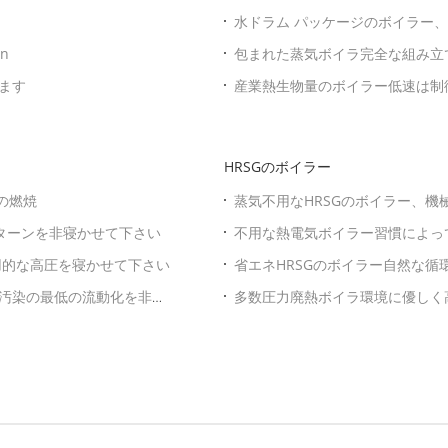
環
水ドラム パッケージのボイラー
n
包まれた蒸気ボイラ完全な組み立てられ
ます
産業熱生物量のボイラー低速は制
HRSGのボイラー
の燃焼
蒸気不用なHRSGのボイラー、
ターンを非寝かせて下さい
不用な熱電気ボイラー習慣によって
実用的な高圧を寝かせて下さい
省エネHRSGのボイラー自然な循
ー汚染の最低の流動化を非寝
多数圧力廃熱ボイラ環境に優しく