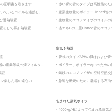
34の証明書を巻きます
赤い裸の管のタイプは高性能のた
ます
付いているコイルを過熱し、
産業生物量のボイラーFinned
び過熱装置
生物量のエコノマイザのコイルの
置そして再加熱装置
省エネHの二重Finned管のエコノ
空気予熱器
流
管状のタイプAPHの貝はおよび
せん
ん器の産業等級の煙フィルタ
ボイラー、ボイラーAphのため
保証
鋳鉄のエコノマイザの空対空熱交
ロン集じん器の遠心力
急速な燃焼のために凝縮する石油
包まれた蒸気ボイラ
4000kg/Hによって包まれる