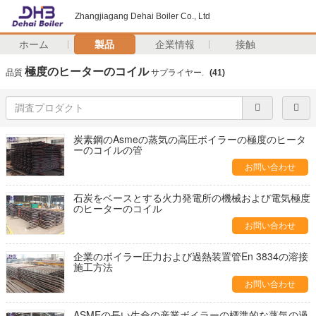
Zhangjiagang Dehai Boiler Co., Ltd
ホーム
製品
企業情報
接触
極度のヒーターのコイル
品質
サプライヤー.
(41)
炭素鋼のAsmeの蒸気の高圧ボイラーの極度のヒータ
ーのコイルの管
お問い合わせ
石炭をベースとする火力発電所の機械および電気極度
のヒーターのコイル
お問い合わせ
企業のボイラー圧力および過熱装置管En 3834の溶接
施工方法
お問い合わせ
ASMEの長い生命の産業ボイラーの標準的な蒸気の過