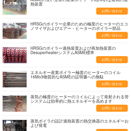
熱装置
お問い合わせ
HRSGのボイラー企業のための極度のヒーターのエコ
ノマイザおよびエアー・ヒーターのボイラー部品
お問い合わせ
HRSGのボイラー過熱装置および再加熱装置の
DesuperheaterシステムASME標準
お問い合わせ
エネルギー産業ボイラー極度のヒーターのコイル
16Mo3物質的なASMEの証明書への無駄
お問い合わせ
蒸気の極度のヒーターのコイルによって発射される管
システムは効率的に熱エネルギーを高めます
お問い合わせ
蒸気ボイラの設計過熱装置の熱交換器のエネルギーお
よび発電