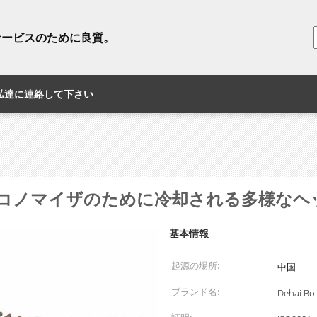
サービスのために良質。
私達に連絡して下さい
コノマイザのために冷却される多様なヘ
基本情報
起源の場所:
中国
ブランド名:
Dehai Boi