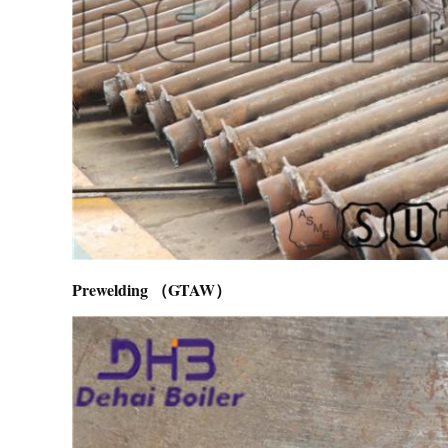
Prewelding （GTAW）