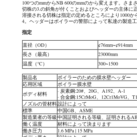
100つのmmからNB 600のmmのから変えます
切株の3.の斜角が付くことおよびヘッダーの主体に
溶接される切株は指定の定めるところにより1000か
4。ヘッダーはボイラーの警部によって私達の製造工場を去
指定
直径（OD）
¢76mm~¢914mm
長さ（最高）
23000mm
温度（℃）
300~1500
製品名
ボイラーのための膜水壁ヘッダー
応用区域
ボイラー膜水壁
炭素鋼:20#、20G、A192、A-1
-
ボディ材料
-
合金鋼:15CrMoG、12Cr1MoVG、T1
ノズルの管材料
設計によって
標準
中国GB、ASME
製造業者の等級
中国証明される等級、証明されるABS
働く温度
材料によって決まります
働き圧力
1.6 MPa | 15 MPa