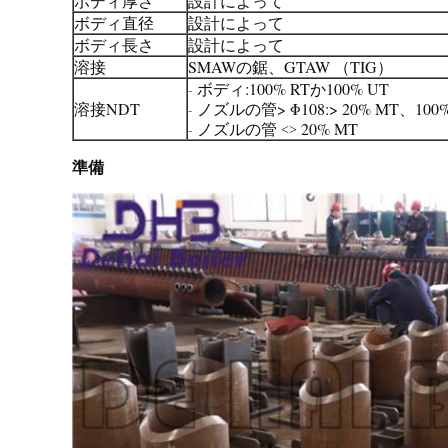
ボディ厚さ
設計によって
ボディ直径
設計によって
ボディ長さ
設計によって
溶接
SMAWの鋸、GTAW （TIG）
ボディ:100% RTか100% UT
-
溶接NDT
ノズルの管> Φ108:> 20% MT、100%
-
ノズルの管
20% MT
-
<>
準備