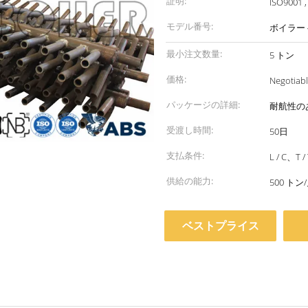
証明:
ISO9001 ,
モデル番号:
ボイラー
最小注文数量:
5 トン
価格:
Negotiab
パッケージの詳細:
耐航性の
受渡し時間:
50日
支払条件:
L / C、T /
供給の能力:
500 トン
ベストプライス