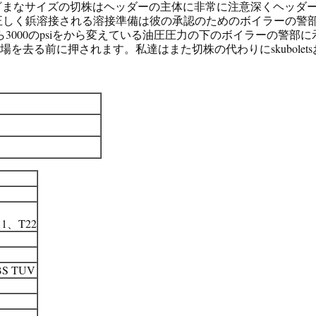
。さまざまなサイズの切株はヘッダーの主体に非常に注意深くヘッ
正しく鋲溶接される溶接準備は彼の承認のためのボイラーの警
ら3000のpsiをから変えている油圧圧力の下のボイラーの警部
る前に押されます。私達はまた切株の代わりにskuboletsおよび
1、T22
 TUV