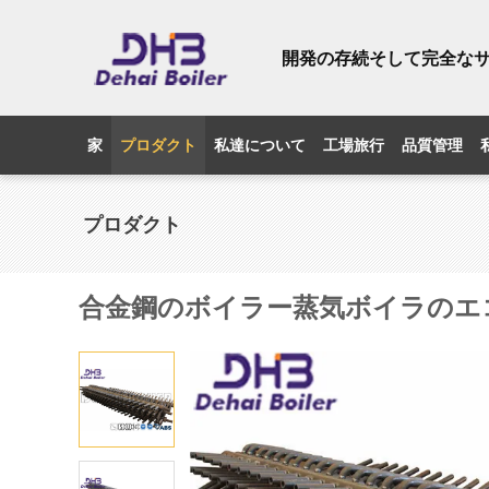
開発の存続そして完全な
家
プロダクト
私達について
工場旅行
品質管理
プロダクト
合金鋼のボイラー蒸気ボイラのエ