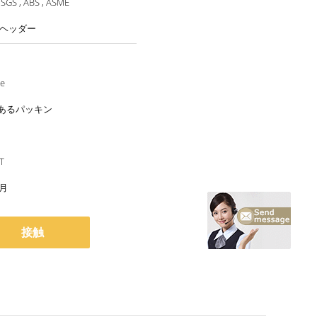
 SGS , ABS , ASME
 ヘッダー
le
あるパッキン
 T
/月
接触