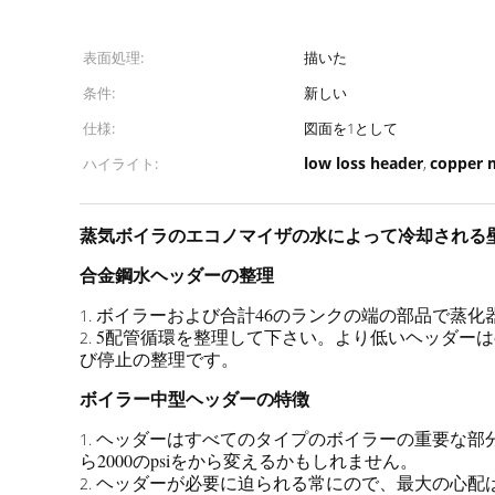
表面処理:
描いた
条件:
新しい
仕様:
図面を1として
low loss header
copper 
ハイライト:
,
蒸気ボイラのエコノマイザの水によって冷却される
合金鋼水ヘッダーの整理
ボイラーおよび合計46のランクの端の部品で蒸化
1.
5配管循環を整理して下さい。より低いヘッダーはφ
2.
び停止の整理です。
ボイラー中型ヘッダーの特徴
ヘッダーはすべてのタイプのボイラーの重要な部分
1.
ら2000のpsiをから変えるかもしれません。
ヘッダーが必要に迫られる常にので、最大の心配
2.