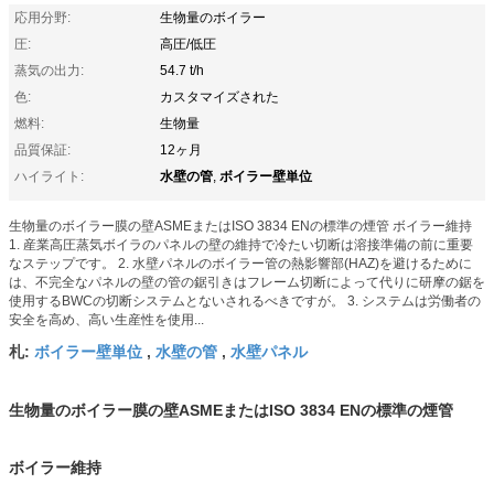
応用分野:
生物量のボイラー
圧:
高圧/低圧
蒸気の出力:
54.7 t/h
色:
カスタマイズされた
燃料:
生物量
品質保証:
12ヶ月
水壁の管
ボイラー壁単位
ハイライト:
,
生物量のボイラー膜の壁ASMEまたはISO 3834 ENの標準の煙管 ボイラー維持
1. 産業高圧蒸気ボイラのパネルの壁の維持で冷たい切断は溶接準備の前に重要
なステップです。 2. 水壁パネルのボイラー管の熱影響部(HAZ)を避けるために
は、不完全なパネルの壁の管の鋸引きはフレーム切断によって代りに研摩の鋸を
使用するBWCの切断システムとないされるべきですが。 3. システムは労働者の
安全を高め、高い生産性を使用...
ボイラー壁単位
水壁の管
水壁パネル
札:
,
,
生物量のボイラー膜の壁ASMEまたはISO 3834 ENの標準の煙管
ボイラー維持