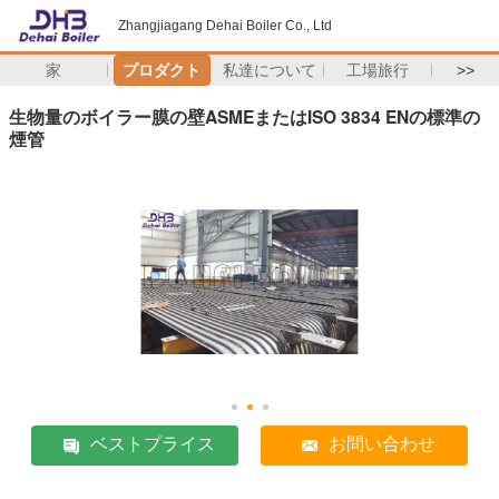
Zhangjiagang Dehai Boiler Co., Ltd
家
プロダクト
私達について
工場旅行
>>
生物量のボイラー膜の壁ASMEまたはISO 3834 ENの標準の
煙管
ベストプライス
お問い合わせ