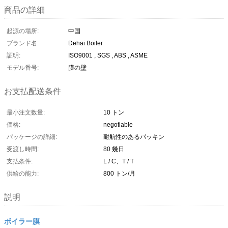
商品の詳細
起源の場所:
中国
ブランド名:
Dehai Boiler
証明:
ISO9001 , SGS , ABS , ASME
モデル番号:
膜の壁
お支払配送条件
最小注文数量:
10 トン
価格:
negotiable
パッケージの詳細:
耐航性のあるパッキン
受渡し時間:
80 幾日
支払条件:
L / C、T / T
供給の能力:
800 トン/月
説明
ボイラー膜