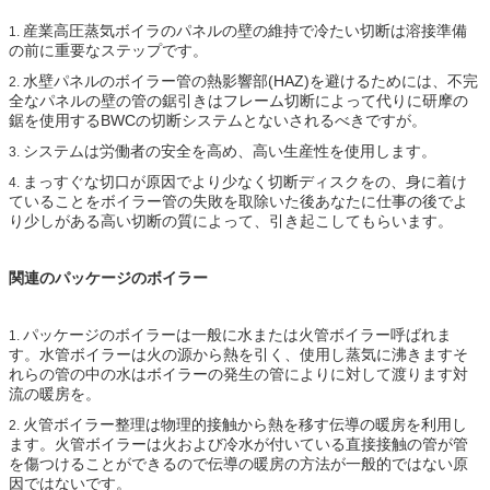
産業高圧蒸気ボイラのパネルの壁の維持で冷たい切断は溶接準備
1.
の前に重要なステップです。
水壁パネルのボイラー管の熱影響部(HAZ)を避けるためには、不完
2.
全なパネルの壁の管の鋸引きはフレーム切断によって代りに研摩の
鋸を使用するBWCの切断システムとないされるべきですが。
システムは労働者の安全を高め、高い生産性を使用します。
3.
まっすぐな切口が原因でより少なく切断ディスクをの、身に着け
4.
ていることをボイラー管の失敗を取除いた後あなたに仕事の後でよ
り少しがある高い切断の質によって、引き起こしてもらいます。
関連のパッケージのボイラー
パッケージのボイラーは一般に水または火管ボイラー呼ばれま
1.
す。水管ボイラーは火の源から熱を引く、使用し蒸気に沸きますそ
れらの管の中の水はボイラーの発生の管によりに対して渡ります対
流の暖房を。
火管ボイラー整理は物理的接触から熱を移す伝導の暖房を利用し
2.
ます。火管ボイラーは火および冷水が付いている直接接触の管が管
を傷つけることができるので伝導の暖房の方法が一般的ではない原
因ではないです。