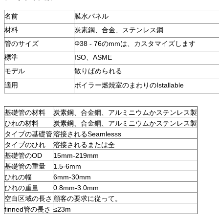
名前
膜水パネル
材料
炭素鋼、合金、ステンレス鋼
管のサイズ
Φ38 - 76のmmは、カスタマイズします
標準
ISO、ASME
モデル
散りばめられる
適用
ボイラー燃焼室のまわりのIstallable
基礎管の材料
炭素鋼、合金鋼、アルミニウムかステンレス製
ひれの材料
炭素鋼、合金鋼、アルミニウムかステンレス製
タイプの基礎管
溶接されるSeamlesss
タイプのひれ
溶接されるまたは全
基礎管のOD
15mm-219mm
基礎管の重量
1.5-6mm
ひれの幅
6mm-30mm
ひれの重量
0.8mm-3.0mm
空白区域の長さ
顧客の要求に従って。
finned管の長さ
≤23m