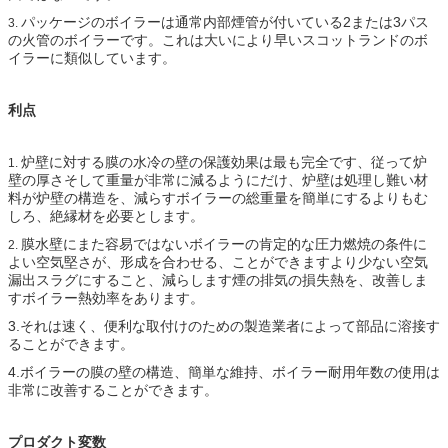
パッケージのボイラーは通常内部煙管が付いている2または3パス
3.
の火管のボイラーです。これは大いにより早いスコットランドのボ
イラーに類似しています。
利点
炉壁に対する膜の水冷の壁の保護効果は最も完全です、従って炉
1.
壁の厚さそして重量が非常に減るようにだけ、炉壁は処理し難い材
料が炉壁の構造を、減らすボイラーの総重量を簡単にするよりもむ
しろ、絶縁材を必要とします。
膜水壁にまた容易ではないボイラーの肯定的な圧力燃焼の条件に
2.
よい空気堅さが、形成を合わせる、ことができますより少ない空気
漏出スラグにすること、減らします煙の排気の損失熱を、改善しま
すボイラー熱効率をあります。
3.それは速く、便利な取付けのための製造業者によって部品に溶接す
ることができます。
4.ボイラーの膜の壁の構造、簡単な維持、ボイラー耐用年数の使用は
非常に改善することができます。
プロダクト変数