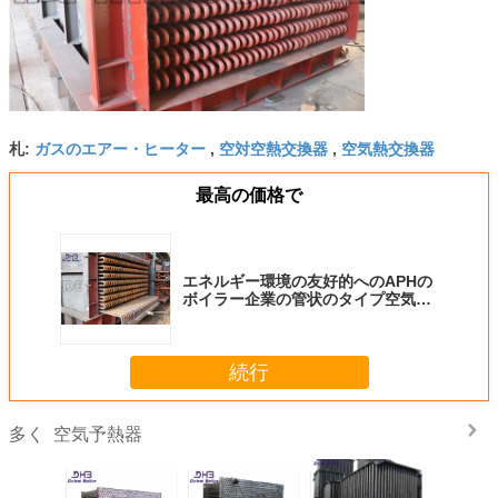
ガスのエアー・ヒーター
空対空熱交換器
空気熱交換器
札:
,
,
最高の価格で
エネルギー環境の友好的へのAPHの
ボイラー企業の管状のタイプ空気予
熱器の無駄
続行
空気予熱器
多く