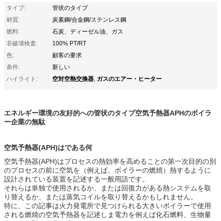
タイプ:
管状のタイプ
材質:
炭素鋼/合金鋼/ステンレス鋼
燃料:
石炭、ディーゼル油、ガス
非破壊検査:
100% PT/RT
色:
顧客の要求
条件:
新しい
空対空熱交換器
ガスのエアー・ヒーター
ハイライト:
,
エネルギー環境の友好的への管状のタイプ空気予熱器APHのボイラ
ー企業の無駄
空気予熱器(APH)はである何
空気予熱器(APH)はプロセスの熱効率を高めることの第一次目的の別
のプロセスの前に空気を（例えば、ボイラーの燃焼）熱するように
設計されている装置を記述する一般用語です。
それらは単独で使用されるか、または回復力がある熱システムを取
り替えるか、または蒸気コイルを取り替えるかもしれません。
特に、この記事は火力発電所で見つけられる大きいボイラーで使用
される燃焼の空気予熱器を記述しま電力を例えば化石燃料、生物量