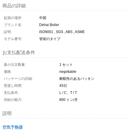
商品の詳細
起源の場所:
中国
ブランド名:
Dehai Boiler
証明:
ISO9001 , SGS , ABS , ASME
モデル番号:
管状のタイプ
お支払配送条件
最小注文数量:
1 セット
価格:
negotiable
パッケージの詳細:
耐航性のあるパッキン
受渡し時間:
45日
支払条件:
L / C、T / T
供給の能力:
800 トン/月
説明
空気予熱器