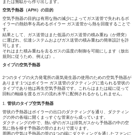
または無駄から作り出します。
空気予熱器（APH）
の
目的
空気予熱器の目的は有用な熱の減少によってガス送管で失われるボ
イラーの熱効率を高めるボイラー ガス送管から熱を回復することで
す。
結果として、ガス送管はまた低温のガス送管の積み重ね（か煙突）
に運ばれ、伝達システムおよびガス送管の積み重ねの簡単設計を許
可します。
それはまた積み重ねを去るガスの温度の制御を可能にします（放出
規則に従うため、例えば）。
タイプの空気予熱器
2つのタイプの火力発電所の蒸気発生器の使用のための空気予熱器が
あります:1つはボイラー ガス送管のダクティングに造られる管状の
タイプであり他は再生空気予熱器です。これらはまたは縦に従って
回転の軸線を渡るガスの流れ水平に配例されるかもしれません。
1.
管状のタイプ空気予熱器
管状の予熱器はボイラーの出口のダクティングを通り、ダクティン
グの外の各端に開くまっすぐな管束から成っています。
ダクティングの中で、熱い炉のガスは排気ガスから予熱器の中の空
気に熱を移す予熱器の管のまわりで渡ります。
周囲の空気は予熱器の管の1つの端にダクティングを通したファンに