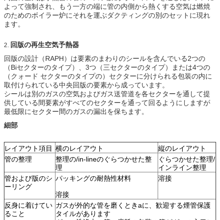
よって強制され、もう一方の端に管の内側から熱くする空気は燃焼
のためのボイラー炉にそれを運ぶダクティングの別のセットに現れ
ます。
回版の再生空気予熱器
2.
回版の設計（RAPH）は要素のまわりのシールを含んでいる2つの
（Biセクターのタイプ）、3つ（三セクターのタイプ）または4つの
（クォード セクターのタイプの）セクターに分けられる包装の内に
取付けられている中央回版の要素から成っています。
シールは別のガスの空気およびガス送管道を各セクターを通して提
供している間要素がすべてのセクターを通って回るようにしますが
最低限にセクター間のガスの漏出を保ちます。
細部
レイアウト項目
横のレイアウト
縦のレイアウト
管の整理
整理の/in-lineのぐらつかせた整
ぐらつかせた整理/
理
インライン整理
管および版のシ
パッキングの耐熱性材料
溶接
ーリング
溶接
反身に着けてい
ガスが外的な管を磨くときaに、歓迎する煙管保護
ること
タイルがあります