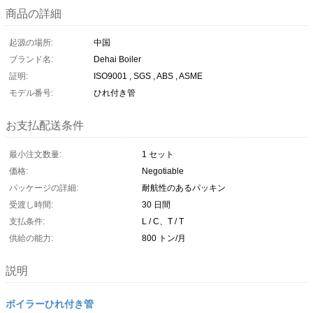
商品の詳細
起源の場所:
中国
ブランド名:
Dehai Boiler
証明:
ISO9001 , SGS , ABS , ASME
モデル番号:
ひれ付き管
お支払配送条件
最小注文数量:
1 セット
価格:
Negotiable
パッケージの詳細:
耐航性のあるパッキン
受渡し時間:
30 日間
支払条件:
L / C、T / T
供給の能力:
800 トン/月
説明
ボイラーひれ付き管