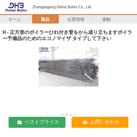
Zhangjiagang Dehai Boiler Co., Ltd
ホーム
製品
企業情報
接触
H - 正方形のボイラーひれ付き管をから成り立ちますボイラ
ー予備品のためのエコノマイザ タイプして下さい
ベストプライス
お問い合わせ