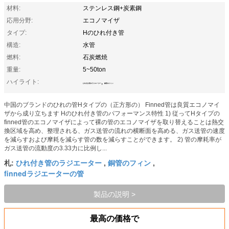
材料:
ステンレス鋼+炭素鋼
応用分野:
エコノマイザ
タイプ:
Hのひれ付き管
構造:
水管
燃料:
石炭燃焼
重量:
5~50ton
ハイライト:
,
ひれ付き管のラジエーター
銅管のフィン
中国のブランドのひれの管Hタイプの（正方形の） Finned管は良質エコノマイ
ザから成り立ちます Hのひれ付き管のパフォーマンス特性 1) 従ってHタイプの
finned管のエコノマイザによって裸の管のエコノマイザを取り替えることは熱交
換区域を高め、整理される、ガス送管の流れの横断面を高める、ガス送管の速度
を減らすおよび摩耗を減らす管の数を減らすことができます。 2) 管の摩耗率が
ガス送管の流動度の3.33力に比例し...
ひれ付き管のラジエーター
銅管のフィン
札:
,
,
finnedラジエーターの管
製品の説明 >
最高の価格で