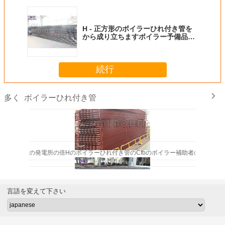
H - 正方形のボイラーひれ付き管を
から成り立ちますボイラー予備品の
ためのエコノマイザ タイプして下さ
い
続行
ボイラーひれ付き管
多く
300 MWの発電所の倍Hのボイラーひれ付き管のCfbのボイラー補助者の付属品
言語を変えて下さい
力ボイラーFinned管の暖房の表面のための石炭のエコノマイザのボイラー修理部品