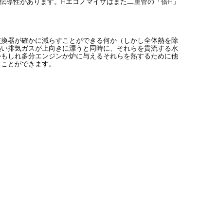
熱伝導性があります。Hエコノマイザはまた二重管の「倍H」
交換器が確かに減らすことができる何か（しかし全体熱を除
熱い排気ガスが上向きに漂うと同時に、それらを貫流する水
かもしれ多分エンジンか炉に与えるそれらを熱するために他
くことができます。