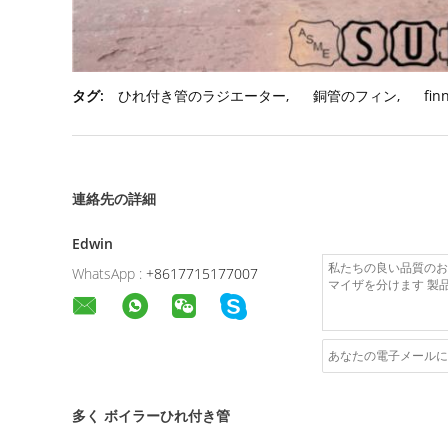
タグ:
ひれ付き管のラジエーター
,
銅管のフィン
,
fi
連絡先の詳細
Edwin
WhatsApp :
+8617715177007
多く ボイラーひれ付き管