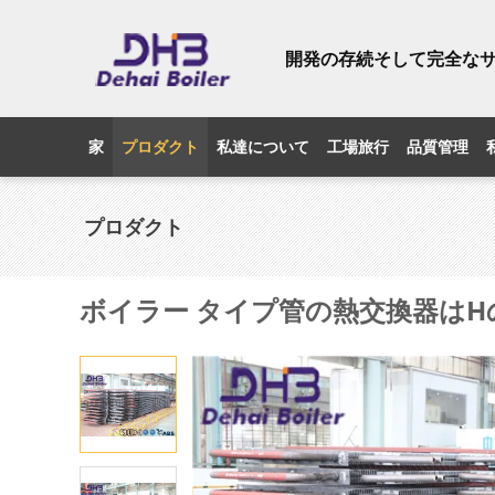
開発の存続そして完全な
家
プロダクト
私達について
工場旅行
品質管理
プロダクト
ボイラー タイプ管の熱交換器はH