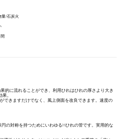
物量/石炭火
い
年間
ス効果的に流れることができ、利用ひれはひれの厚さより大き
効果。
ことができますだけでなく、風上側面を改良できます。速度の
鋼鉄円の対称を持つためにいわゆるHひれの管です。実用的な