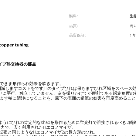
燃料:
生
品質:
高
品質保証:
1 
copper tubing
タイプ熱交換器の部品
成できま形作られ効果を吹きます。
、削減しますコストをです;Hのタイプひれは保ちますひれ区域をスペー
互いに平行、独立していません、灰を振りかけてが便利である螺旋角度の
くで高めます軸に清浄になることを、風下の表面の還流の妨害を再度高める
。
じようにひれの肯定的なshapを形作るために蛍光灯で溶接されるべき2
力で、広く利用されたHエコノマイザ。
の拡張と同じようなHエコノマイザ2の長方形のひれ。