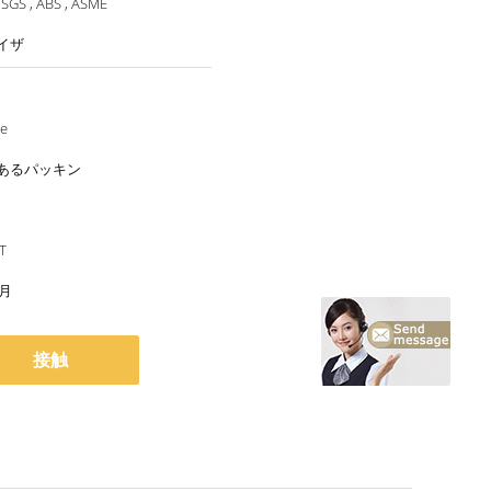
 SGS , ABS , ASME
イザ
le
あるパッキン
 T
/月
接触