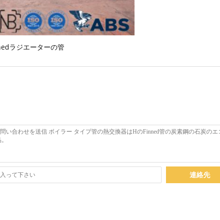
nnedラジエーターの管
連絡先