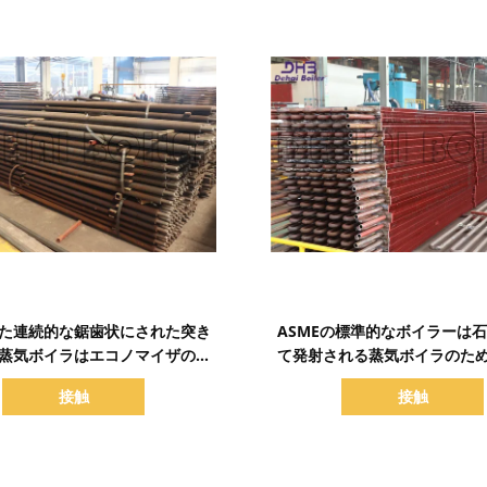
詳細を表示
詳細を表示
た連続的な鋸歯状にされた突き
ASMEの標準的なボイラーは
蒸気ボイラはエコノマイザのひ
て発射される蒸気ボイラのた
れ付き管を分けます
れ付き管のエコノマイザを
接触
接触