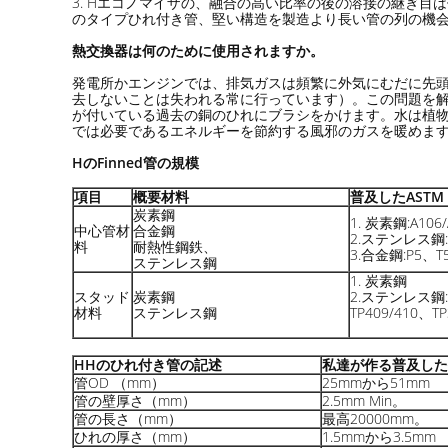
3. Hエコノマイザの、融合の高い比率の後の溶接の継ぎ
のタイプひれ付き管、堅い構造を製造より長い管の列の機
熱交換器は何のために使用されますか。
発電所かエンジンでは、排気ガスは頻繁に外気にむだに先
去しないことは失われる常に行っています）。この問題を
が付いている過去の銅のひれにブラシをかけます。水は植
では必要であるエネルギーを節約する風邪のガスを暖めま
HのFinned管の規模
項目
概要材料
普及したASTM 
炭素鋼
1. 炭素鋼:A106/
中心管材
合金鋼
2.ステンレス鋼:TP
料
耐熱性鋼鉄、
3.合金鋼:P5、T
ステンレス鋼
1. 炭素鋼
スタッド
炭素鋼
2.ステンレス鋼:
材料
ステンレス鋼
TP409/410、TP
HHのひれ付き管の記述
私達が作る普及した
管OD （mm）
25mmから51mm
管の壁厚さ（mm）
2.5mm Min。
管の長さ（mm）
最高20000mm。
ひれの厚さ（mm）
1.5mmから3.5mm