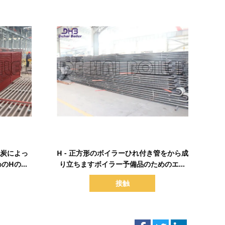
詳細を表示
石炭によっ
H - 正方形のボイラーひれ付き管をから成
めのHのひ
り立ちますボイラー予備品のためのエコ
分けます
ノマイザ タイプして下さい
接触