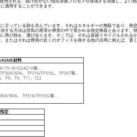
目は使用される、抜け目がない抵抗溶接プロセス引張強さを溶接し、よい
会に適用することができます。
頭に立っている熱を含んでいます。それはエネルギーの無駄であり、熱
解決する方法は排気の尾管か煙突の中で置かれる熱交換器とあります。
物に再び熱を、運び去ります。そこでは、それは直接リサイクルされる
す。またはそれは煙突の近くのオフィスを熱する他の活用に例えば、置
/ASME材料
A179 /A192/A210等…
304/304L、TP316/TP316L、TP347等…
5、P9、T9、T11、T22
304/304L、TP316/TP316L等…
指定