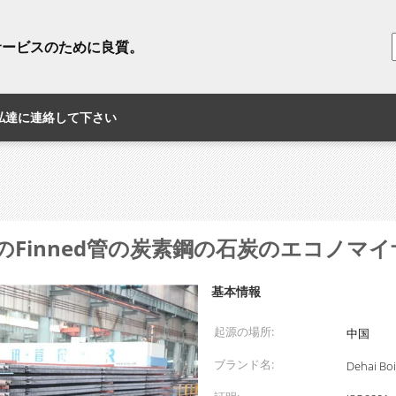
サービスのために良質。
私達に連絡して下さい
のFinned管の炭素鋼の石炭のエコノマ
基本情報
起源の場所:
中国
ブランド名:
Dehai Boi