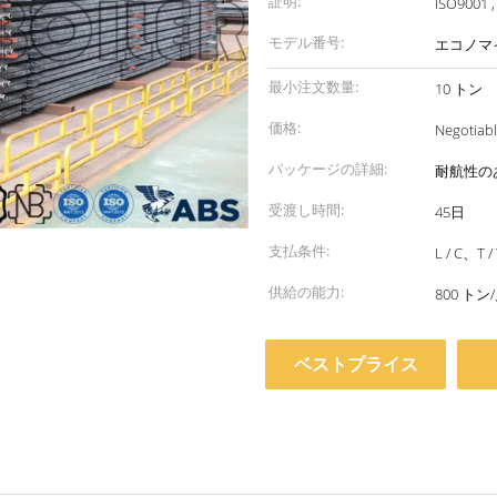
証明:
ISO9001 ,
モデル番号:
エコノマ
最小注文数量:
10 トン
価格:
Negotiab
パッケージの詳細:
耐航性の
受渡し時間:
45日
支払条件:
L / C、T /
供給の能力:
800 トン
ベストプライス