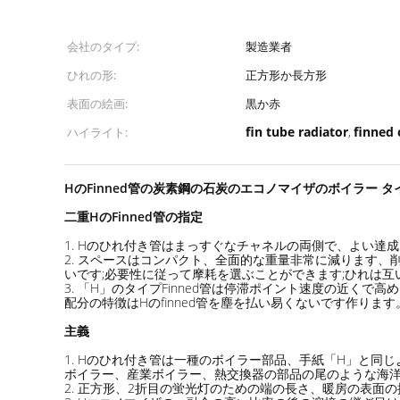
会社のタイプ:
製造業者
ひれの形:
正方形か長方形
表面の絵画:
黒か赤
fin tube radiator
finned 
ハイライト:
,
HのFinned管の炭素鋼の石炭のエコノマイザのボイラー 
二重HのFinned管の指定
1. Hのひれ付き管はまっすぐなチャネルの両側で、よい達
2. スペースはコンパクト、全面的な重量非常に減ります
いです;必要性に従って摩耗を選ぶことができます;ひれは
3. 「H」のタイプFinned管は停滞ポイント速度の近
配分の特徴はHのfinned管を塵を払い易くないです作ります
主義
1. Hのひれ付き管は一種のボイラー部品、手紙「H」と同
ボイラー、産業ボイラー、熱交換器の部品の尾のような海洋
2. 正方形、2折目の蛍光灯のための端の長さ、暖房の表面