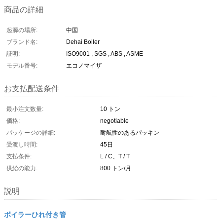
商品の詳細
起源の場所:
中国
ブランド名:
Dehai Boiler
証明:
ISO9001 , SGS , ABS , ASME
モデル番号:
エコノマイザ
お支払配送条件
最小注文数量:
10 トン
価格:
negotiable
パッケージの詳細:
耐航性のあるパッキン
受渡し時間:
45日
支払条件:
L / C、T / T
供給の能力:
800 トン/月
説明
ボイラーひれ付き管