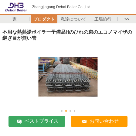
Zhangjiagang Dehai Boiler Co., Ltd
家
プロダクト
私達について
工場旅行
>>
不用な熱熱湯ボイラー予備品Hのひれの束のエコノマイザの
継ぎ目が無い管
ベストプライス
お問い合わせ