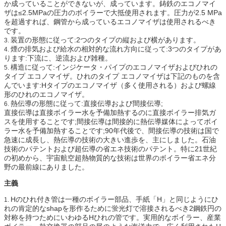
か成っていることができないが、成っています。鋳鉄のエコノマイ
ザは≤2.5MPaの圧力のボイラーで大抵使用されます。圧力が2.5 MPa
を超過すれば、鋼管から成っているエコノマイザは使用されるべき
です。
装置の形態に従って:2つのタイプの縦および横があります。
3.
煙の排気および給水の相対的な流れ方向に従って:3つのタイプがあ
4.
ります:下流に、逆流および雑種。
構造に従って:インジケータ・パイプのエコノマイザおよびひれの
5.
タイプ エコノマイザ。ひれのタイプ エコノマイザは下記のものを含
んでいます:Hタイプのエコノマイザ（多く使用される）および螺線
形のひれのエコノマイザ。
熱伝導の形態に従って:直接伝導および間接伝導;
6.
直接伝導は直接ボイラー水を予備加熱するのに直接ボイラー排気ガ
スを使用することです;間接伝導は間接的に熱伝導媒体によってボイ
ラー水を予備加熱することです;90年代後で、間接伝導の技術は国で
急速に成長し、熱伝導の技術の大きい進歩を、主にしました。石油
技術のパテントおよび超伝導の省エネ技術のパテント。特に21世紀
の初めから、宇宙航空超熱物質的な技術は世界のボイラー省エネ分
野の最前線にありました。
主義
Hのひれ付き管は一種のボイラー部品、手紙「H」と同じようにひ
1.
れの肯定的なshapを形作るために蛍光灯で溶接されるべき2鋼鉄円の
対称を持つためにいわゆるHひれの管です。実用的なボイラー、産業