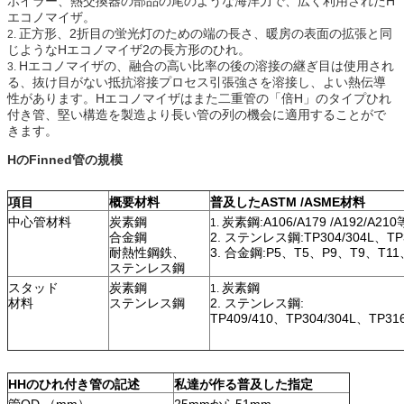
ボイラー、熱交換器の部品の尾のような海洋力で、広く利用されたH
エコノマイザ。
正方形、2折目の蛍光灯のための端の長さ、暖房の表面の拡張と同
2.
じようなHエコノマイザ2の長方形のひれ。
Hエコノマイザの、融合の高い比率の後の溶接の継ぎ目は使用され
3.
る、抜け目がない抵抗溶接プロセス引張強さを溶接し、よい熱伝導
性があります。Hエコノマイザはまた二重管の「倍H」のタイプひれ
付き管、堅い構造を製造より長い管の列の機会に適用することがで
きます。
HのFinned管の規模
項目
概要材料
普及したASTM /ASME材料
中心管材料
炭素鋼
炭素鋼:A106/A179 /A192/A21
1.
合金鋼
2. ステンレス鋼:TP304/304L、TP
耐熱性鋼鉄、
3. 合金鋼:P5、T5、P9、T9、T11
ステンレス鋼
スタッド
炭素鋼
炭素鋼
1.
材料
ステンレス鋼
2. ステンレス鋼:
TP409/410、TP304/304L、TP31
HHのひれ付き管の記述
私達が作る普及した指定
管OD （mm）
25mmから51mm