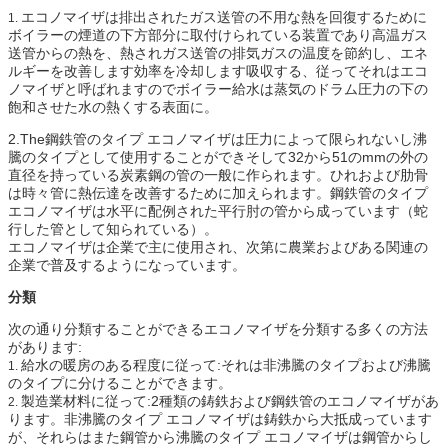
エコノマイザは排出されたガス送管の不用な熱を回復するために
1.
ボイラーの煙道の下方部分に取付けられている装置であり高温ガス
送管からの熱を、熱されガス送管の排気ガスの温度を節約し、エネ
ルギーを改善します効率を冷却します吸収する、従ってそれはエコ
ノマイザと呼ばれますのでボイラー給水は蒸気のドラム圧力の下の
飽和させた水の熱くする表面に。
2.The鋼鉄管のタイプ エコノマイザは圧力によって限られないし沸
騰のタイプとして使用することができそして32から51のmmの外の
直径を持っている炭素鋼の管の一般に作られます。ひれおよび肋骨
は時々管に熱伝達を改善するために加えられます。鋼鉄管のタイプ
エコノマイザは水平に配例された平行肘の管から成っています（蛇
行した管として知られている）。
エコノマイザは企業で主に使用され、次第に農業およびある関連の
企業で普及するようになっています。
分類
次の通り分類することができるエコノマイザを分類する多くの方法
があります:
給水の暖房のある程度に従って:それは非沸騰のタイプおよび沸騰
1.
のタイプに分けることができます。
製造業材料に従って:2種類の鋳鉄および鋼鉄管のエコノマイザがあ
2.
ります。非沸騰のタイプ エコノマイザは鋳鉄から大抵成っています
が、それらはまた鋼管から沸騰のタイプ エコノマイザは鋼管からし