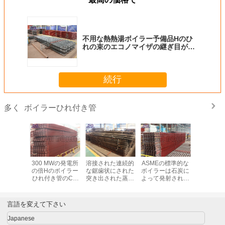
不用な熱熱湯ボイラー予備品Hのひ
れの束のエコノマイザの継ぎ目が無
い管
続行
ボイラーひれ付き管
多く
300 MWの発電所
溶接された連続的
ASMEの標準的な
300 M
の倍Hのボイラー
な鋸歯状にされた
ボイラーは石炭に
の倍Hの
ひれ付き管のCfb
突き出された蒸気
よって発射される
ひれ付き管
のボイラー補助者
ボイラはエコノマ
蒸気ボイラのため
のボイラ
の付属品
イザのひれ付き管
のHのひれ付き管
の付
を分けます
のエコノマイザを
言語を変えて下さい
分けます
Japanese