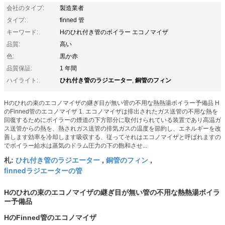
会社のタイプ:
製造業者
タイプ:
finned 管
キーワード:
Hのひれ付き管のボイラー エコノマイザ
品質:
高い
色:
黒か赤
品質保証:
1 年間
ひれ付き管のラジエーター
銅管のフィン
ハイライト:
,
Hのひれの束のエコノマイザの継ぎ目が無い管の不用な熱熱湯ボイラー予備品 H
のFinned管のエコノマイザ 1. エコノマイザは排出されたガス送管の不用な熱を
回復するためにボイラーの煙道の下方部分に取付けられている装置であり高温ガ
ス送管からの熱を、熱されガス送管の排気ガスの温度を節約し、エネルギーを改
善します効率を冷却します吸収する、従ってそれはエコノマイザと呼ばれますの
でボイラー給水は蒸気のドラム圧力の下の飽和させ...
ひれ付き管のラジエーター
銅管のフィン
札:
,
,
finnedラジエーターの管
Hのひれの束のエコノマイザの継ぎ目が無い管の不用な熱熱湯ボイラ
ー予備品
HのFinned管のエコノマイザ