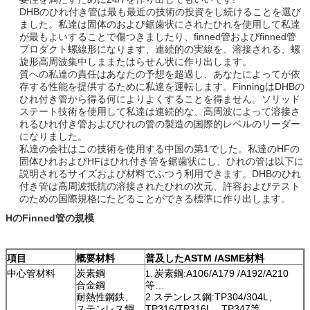
DHBのひれ付き管は最も最近の技術の投資をし続けることを選び
ました。私達は固体のおよび鋸歯状にされたひれを使用して私達
が最もよいすることで傷つきましたり、finned管およびfinned管
プロダクト螺線形になります、連続的の実線を、溶接される、螺
旋形高周波集中しままたはらせん状に作り出します。
質への私達の責任はあなたの予想を超過し、あなたによってが依
存する性能を提供するために私達を運転します。FinningはDHBの
ひれ付き管から得る何によりよくすることを得ません。ソリッド
ステート技術を使用して私達は連続的な、高周波によって溶接さ
れるひれ付き管およびひれの管の製造の国際的レベルのリーダー
になりました。
私達の会社はこの技術を使用する中国の第1でした。私達のHFの
固体ひれおよびHFはひれ付き管を鋸歯状にし、ひれの管は以下に
説明されるサイズおよび材料でふつう利用できます。DHBのひれ
付き管は高周波抵抗の溶接されたひれの次元、許容およびテスト
のための国際規格にたどることができる標準に作り出します。
HのFinned管の規模
項目
概要材料
普及したASTM /ASME材料
中心管材料
炭素鋼
炭素鋼:A106/A179 /A192/A210
1.
合金鋼
等…
耐熱性鋼鉄、
2.ステンレス鋼:TP304/304L、
ステンレス鋼
TP316/TP316L、TP347等…