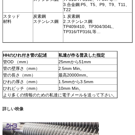
3.合金鋼:P5、T5、P9、T9、T11、
T22
スタッド
炭素鋼
炭素鋼
1.
材料
ステンレス鋼
2.ステンレス鋼:
TP409/410、TP304/304L、
TP316/TP316L等…
HHのひれ付き管の記述
私達が作る普及した指定
管OD （mm）
25mmから51mm
管の壁厚さ（mm）
2.5mm Min。
管の長さ（mm）
最高20000mm。
ひれの厚さ（mm）
1.5mmから3.5mm
ひれピッチ（mm）
10mm Min。
より多くの情報のための私達に電子メールを送って下さい。
詳しい映像