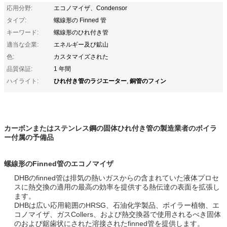
応用分野:
エコノマイザ、Condensor
タイプ:
螺線形の Finned 管
キーワード:
螺線形のひれ付き管
適当な企業:
エネルギー及び鉱山
色:
カスタマイズされた
品質保証:
1 年間
ひれ付き管のラジエーター
銅管のフィン
ハイライト:
,
カーボンまたはステンレス鋼の固体ひれ付き管の製造業者のボイラ
ー付属の予備品
螺線形のFinned管のエコノマイザ
DHBのfinned管は排気の熱いガスからの含まれていた液体プロセ
スに熱交換の適用の最高の効率を提供する熱伝達の表面を拡張し
ます。
DHBは広い応用範囲のHRSG、石油化学製品、ボイラー植物、エ
コノマイザ、ガスCollers、および熱交換器で使用されるべき固体
のおよび鋸歯状にされた溶接されたfinned管を提供します。