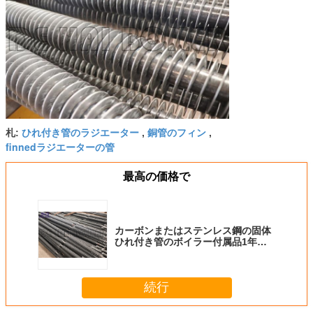
ひれ付き管のラジエーター
銅管のフィン
札:
,
,
finnedラジエーターの管
最高の価格で
カーボンまたはステンレス鋼の固体
ひれ付き管のボイラー付属品1年の
保証
続行