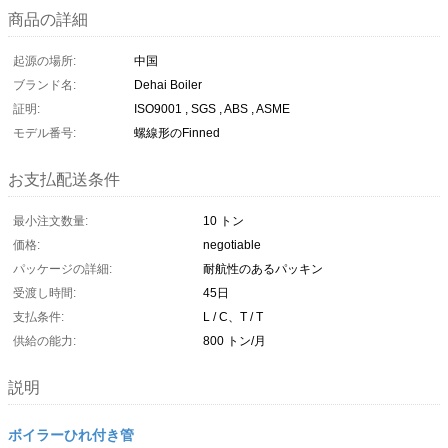
商品の詳細
起源の場所:
中国
ブランド名:
Dehai Boiler
証明:
ISO9001 , SGS , ABS , ASME
モデル番号:
螺線形のFinned
お支払配送条件
最小注文数量:
10 トン
価格:
negotiable
パッケージの詳細:
耐航性のあるパッキン
受渡し時間:
45日
支払条件:
L / C、T / T
供給の能力:
800 トン/月
説明
ボイラーひれ付き管