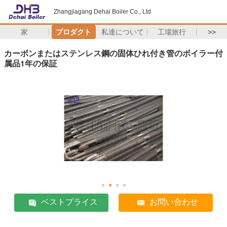
Zhangjiagang Dehai Boiler Co., Ltd
家
プロダクト
私達について
工場旅行
>>
カーボンまたはステンレス鋼の固体ひれ付き管のボイラー付
属品1年の保証
ベストプライス
お問い合わせ