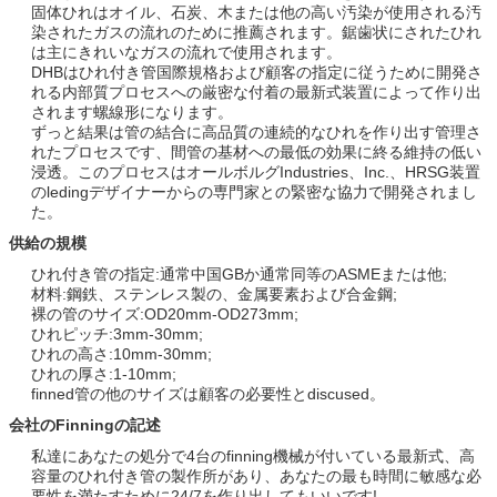
固体ひれはオイル、石炭、木または他の高い汚染が使用される汚
染されたガスの流れのために推薦されます。鋸歯状にされたひれ
は主にきれいなガスの流れで使用されます。
DHBはひれ付き管国際規格および顧客の指定に従うために開発さ
れる内部質プロセスへの厳密な付着の最新式装置によって作り出
されます螺線形になります。
ずっと結果は管の結合に高品質の連続的なひれを作り出す管理さ
れたプロセスです、間管の基材への最低の効果に終る維持の低い
浸透。このプロセスはオールボルグIndustries、Inc.、HRSG装置
のledingデザイナーからの専門家との緊密な協力で開発されまし
た。
供給の規模
ひれ付き管の指定:通常中国GBか通常同等のASMEまたは他;
材料:鋼鉄、ステンレス製の、金属要素および合金鋼;
裸の管のサイズ:OD20mm-OD273mm;
ひれピッチ:3mm-30mm;
ひれの高さ:10mm-30mm;
ひれの厚さ:1-10mm;
finned管の他のサイズは顧客の必要性とdiscused。
会社のFinningの記述
私達にあなたの処分で4台のfinning機械が付いている最新式、高
容量のひれ付き管の製作所があり、あなたの最も時間に敏感な必
要性を満たすために24/7を作り出してもいいです!