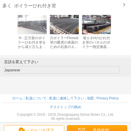
ボイラーひれ付き管
多く
の標準的な
H - 正方形のボイ
力ボイラーFinned
省エネHのひれ付
300 M
は石炭に
ラーひれ付き管を
管の暖房の表面の
き管のパネルのボ
の倍Hの
射される
から成り立ちます
ための石炭のエコ
イラー熱交換器の
ひれ付き管
ラのため
ボイラー予備品の
ノマイザのボイラ
炭素鋼のFinned管
のボイラ
れ付き管
ためのエコノマイ
ー修理部品
の付
マイザを
ザ タイプして下さ
言語を変えて下さい
ます
い
Japanese
ホーム
|
私達について
|
私達に連絡して下さい
|
地図
|
Privacy Policy
デスクトップの眺め
Copyright © 2019 - 2026 Zhangjiagang Dehai Boiler Co., Ltd.
All rights reserved.
メッセージを送る
見積依頼